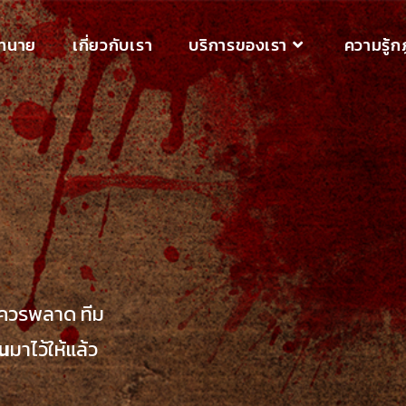
ทนาย
เกี่ยวกับเรา
บริการของเรา
ความรู้
่ควรพลาด ทีม
ิน
มาไว้ให้แล้ว