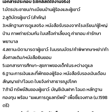
เอกสารประกอบ (เช็กลิสต์ใช้งานจริง)
1.บัตรประชาชน/ทะเบียนบ้านผู้ร้องและผู้เยาว์
2.สูติบัตรผู้เยาว์ (สำคัญ)
3.หลักฐานการดูแลจริง: หนังสือรับรองจากโรงเรียน/ผู้ใหญ่
บ้าน ภาพถ่ายร่วมกัน ใบเสร็จค่าเลี้ยงดู ค่าเทอม ค่ารักษา
พยาบาล
4.สถานะบิดามารดาผู้เยาว์: ใบมรณบัตร/คำพิพากษาหย่า/คำ
สั่งศาลเดิม/หนังสือยินยอม
5.เอกสารการศึกษา–สุขภาพของเด็กในระหว่างดูแล
6.ฐานะการเงินและที่พักของผู้ร้อง: หนังสือรับรองเงินเดือน
สัญญาเช่า/โฉนด ใบแจ้งค่าสาธารณูปโภค
7.ถ้ามี ทรัพย์สินของผู้เยาว์: บัญชีเงินฝาก โฉนด หลักฐาน
กองทุน พร้อม “แผนการดูแลทรัพย์” เพื่อชี้แจงศาล (ม.1598
ตรี)