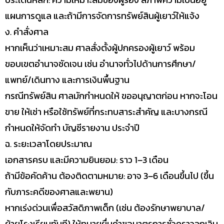
แผนการดูแล และถ้ามีการจัดการทรัพย์สินผู้เยาว์ให้แจ้ง
ง. คำสั่งศาล
หากเห็นว่าเหมาะสม ศาลสั่งตั้งผู้ปกครองผู้เยาว์ พร้อม
ขอบเขตอำนาจชัดเจน เช่น อำนาจทั่วไปด้านการศึกษา/
แพทย์/เดินทาง และการเงินพื้นฐาน
กรณีทรัพย์สิน ศาลมักกำหนดให้ ขออนุญาตก่อน หากจะโอน
ขาย ให้เช่า หรือใช้ทรัพย์ที่กระทบสาระสำคัญ และบางกรณี
กำหนดให้จัดทำ บัญชีรายงาน ประจำปี
ฉ. ระยะเวลาโดยประมาณ
เอกสารครบ และมีความยินยอม: ราว 1–3 เดือน
ถ้ามีข้อคัดค้าน ต้องติดตามหมาย: อาจ 3–6 เดือนขึ้นไป (ขึ้น
กับภาระคดีของศาลและพยาน)
หากเร่งด่วนเพื่อสวัสดิภาพเด็ก (เช่น ต้องรักษาพยาบาล/
ย้ายโรงเรียนทันที) ให้ทนายยื่นคำขอมาตรการชั่วคราวฉุกเฉิน