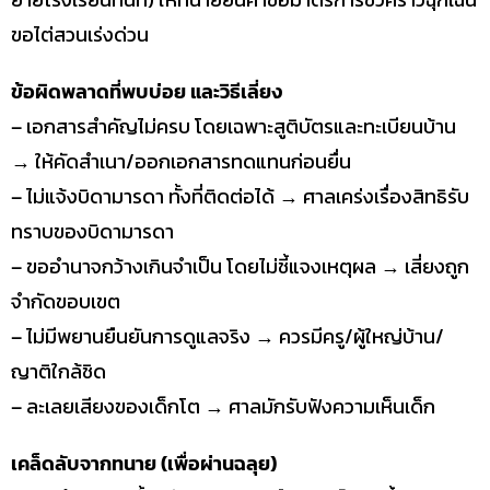
ขอไต่สวนเร่งด่วน
ข้อผิดพลาดที่พบบ่อย และวิธีเลี่ยง
– เอกสารสำคัญไม่ครบ โดยเฉพาะสูติบัตรและทะเบียนบ้าน
→ ให้คัดสำเนา/ออกเอกสารทดแทนก่อนยื่น
– ไม่แจ้งบิดามารดา ทั้งที่ติดต่อได้ → ศาลเคร่งเรื่องสิทธิรับ
ทราบของบิดามารดา
– ขออำนาจกว้างเกินจำเป็น โดยไม่ชี้แจงเหตุผล → เสี่ยงถูก
จำกัดขอบเขต
– ไม่มีพยานยืนยันการดูแลจริง → ควรมีครู/ผู้ใหญ่บ้าน/
ญาติใกล้ชิด
– ละเลยเสียงของเด็กโต → ศาลมักรับฟังความเห็นเด็ก
เคล็ดลับจากทนาย (เพื่อผ่านฉลุย)