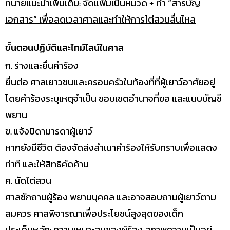
ทนายแนะนำเพิ่มเติม: จัดแฟ้มเป็นหมวด + ทำ “สารบัญ
เอกสาร” เพื่อลดเวลาศาลและทำให้การไต่สวนลื่นไหล
ขั้นตอนปฏิบัติและไทม์ไลน์ในศาล
ก. ร่างและยื่นคำร้อง
ยื่นต่อ ศาลเยาวชนและครอบครัวในท้องที่ที่ผู้เยาว์อาศัยอยู่
โดยคำร้องระบุเหตุจำเป็น ขอบเขตอำนาจที่ขอ และแนบบัญชี
พยาน
ข. แจ้งบิดามารดาผู้เยาว์
หากยังมีชีวิต ต้องจัดส่งสำเนาคำร้องให้รับทราบเพื่อแสดง
ท่าที และให้สิทธิคัดค้าน
ค. นัดไต่สวน
ศาลซักถามผู้ร้อง พยานบุคคล และอาจสอบถามผู้เยาว์ตาม
สมควร ศาลพิจารณาเพื่อประโยชน์สูงสุดของเด็ก
ประเด็นหลัก: ความเหมาะสมของผู้ร้อง สภาพความเป็นอยู่