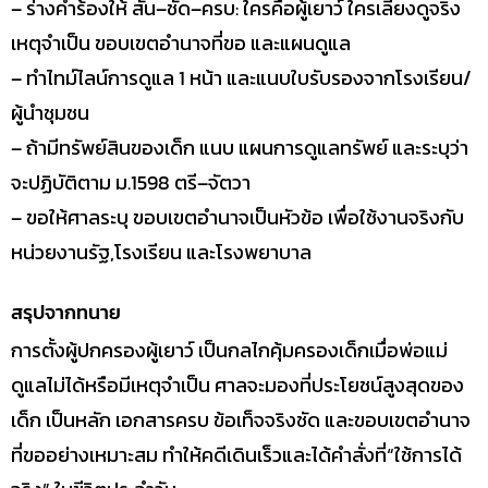
– ร่างคำร้องให้ สั้น–ชัด–ครบ: ใครคือผู้เยาว์ ใครเลี้ยงดูจริง
เหตุจำเป็น ขอบเขตอำนาจที่ขอ และแผนดูแล
– ทำไทม์ไลน์การดูแล 1 หน้า และแนบใบรับรองจากโรงเรียน/
ผู้นำชุมชน
– ถ้ามีทรัพย์สินของเด็ก แนบ แผนการดูแลทรัพย์ และระบุว่า
จะปฏิบัติตาม ม.1598 ตรี–จัตวา
– ขอให้ศาลระบุ ขอบเขตอำนาจเป็นหัวข้อ เพื่อใช้งานจริงกับ
หน่วยงานรัฐ,โรงเรียน และโรงพยาบาล
สรุปจากทนาย
การตั้งผู้ปกครองผู้เยาว์ เป็นกลไกคุ้มครองเด็กเมื่อพ่อแม่
ดูแลไม่ได้หรือมีเหตุจำเป็น ศาลจะมองที่ประโยชน์สูงสุดของ
เด็ก เป็นหลัก เอกสารครบ ข้อเท็จจริงชัด และขอบเขตอำนาจ
ที่ขออย่างเหมาะสม ทำให้คดีเดินเร็วและได้คำสั่งที่“ใช้การได้