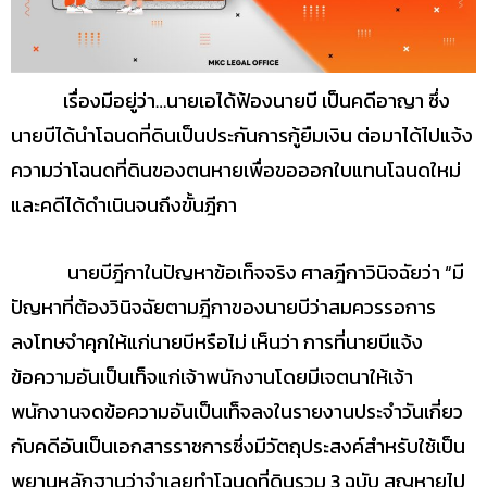
เรื่องมีอยู่ว่า…นายเอได้ฟ้องนายบี เป็นคดีอาญา ซึ่ง
นายบีได้นำโฉนดที่ดินเป็นประกันการกู้ยืมเงิน ต่อมาได้ไปแจ้ง
ความว่าโฉนดที่ดินของตนหายเพื่อขอออกใบแทนโฉนดใหม่
และคดีได้ดำเนินจนถึงขั้นฎีกา
นายบีฎีกาในปัญหาข้อเท็จจริง ศาลฎีกาวินิจฉัยว่า “มี
ปัญหาที่ต้องวินิจฉัยตามฎีกาของนายบีว่าสมควรรอการ
ลงโทษจำคุกให้แก่นายบีหรือไม่ เห็นว่า การที่นายบีแจ้ง
ข้อความอันเป็นเท็จแก่เจ้าพนักงานโดยมีเจตนาให้เจ้า
พนักงานจดข้อความอันเป็นเท็จลงในรายงานประจำวันเกี่ยว
กับคดีอันเป็นเอกสารราชการซึ่งมีวัตถุประสงค์สำหรับใช้เป็น
พยานหลักฐานว่าจำเลยทำโฉนดที่ดินรวม 3 ฉบับ สูญหายไป