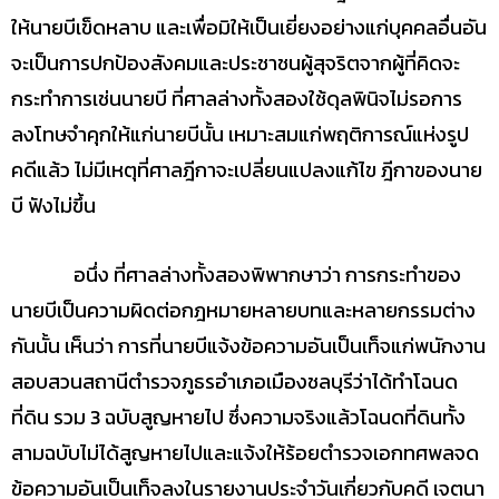
ให้นายบีเข็ดหลาบ และเพื่อมิให้เป็นเยี่ยงอย่างแก่บุคคลอื่นอัน
จะเป็นการปกป้องสังคมและประชาชนผู้สุจริตจากผู้ที่คิดจะ
กระทำการเช่นนายบี ที่ศาลล่างทั้งสองใช้ดุลพินิจไม่รอการ
ลงโทษจำคุกให้แก่นายบีนั้น เหมาะสมแก่พฤติการณ์แห่งรูป
คดีแล้ว ไม่มีเหตุที่ศาลฎีกาจะเปลี่ยนแปลงแก้ไข ฎีกาของนาย
บี ฟังไม่ขึ้น
อนึ่ง ที่ศาลล่างทั้งสองพิพากษาว่า การกระทำของ
นายบีเป็นความผิดต่อกฎหมายหลายบทและหลายกรรมต่าง
กันนั้น เห็นว่า การที่นายบีแจ้งข้อความอันเป็นเท็จแก่พนักงาน
สอบสวนสถานีตำรวจภูธรอำเภอเมืองชลบุรีว่าได้ทำโฉนด
ที่ดิน รวม 3 ฉบับสูญหายไป ซึ่งความจริงแล้วโฉนดที่ดินทั้ง
สามฉบับไม่ได้สูญหายไปและแจ้งให้ร้อยตำรวจเอกทศพลจด
ข้อความอันเป็นเท็จลงในรายงานประจำวันเกี่ยวกับคดี เจตนา