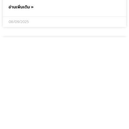
อ่านเพิ่มเติม »
08/09/2025
วิธี “ฟ้องขอแบ่งทรัพย์มรดก” แบบเข้าใจง่าย โดย
ทนายความ
วิธี “ฟ้องขอแบ่งทรัพย์มรดก” แบบเข้าใจง่าย โดยทนายความ
หลายครอบครัวไปติดค้างกันที
อ่านเพิ่มเติม »
28/08/2025
Copyright © MKCLegal.com All Right Reserved.