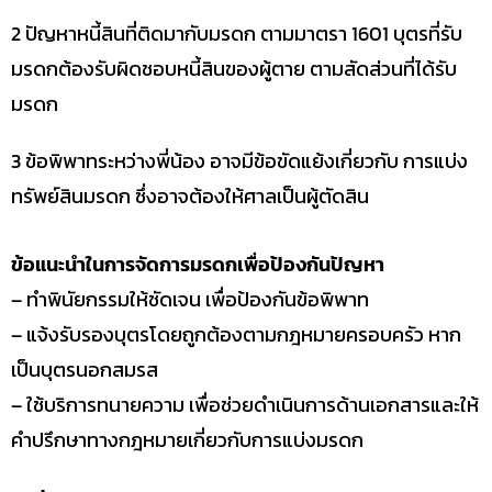
2 ปัญหาหนี้สินที่ติดมากับมรดก ตามมาตรา 1601 บุตรที่รับ
มรดกต้องรับผิดชอบหนี้สินของผู้ตาย ตามสัดส่วนที่ได้รับ
มรดก
3 ข้อพิพาทระหว่างพี่น้อง อาจมีข้อขัดแย้งเกี่ยวกับ การแบ่ง
ทรัพย์สินมรดก ซึ่งอาจต้องให้ศาลเป็นผู้ตัดสิน
ข้อแนะนำในการจัดการมรดกเพื่อป้องกันปัญหา
– ทำพินัยกรรมให้ชัดเจน เพื่อป้องกันข้อพิพาท
– แจ้งรับรองบุตรโดยถูกต้องตามกฎหมายครอบครัว หาก
เป็นบุตรนอกสมรส
– ใช้บริการทนายความ เพื่อช่วยดำเนินการด้านเอกสารและให้
คำปรึกษาทางกฎหมายเกี่ยวกับการแบ่งมรดก