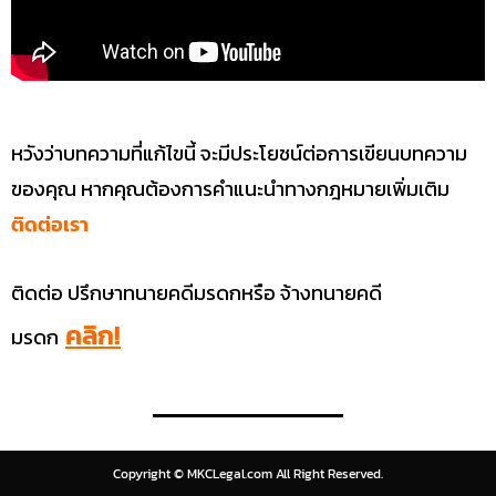
หวังว่าบทความที่แก้ไขนี้ จะมีประโยชน์ต่อการเขียนบทความ
ของคุณ
หากคุณต้องการคำแนะนำทางกฎหมายเพิ่มเติม
ติดต่อเรา
ติดต่อ ปรึกษาทนายคดีมรดกหรือ จ้างทนายคดี
คลิก!
มรดก
Copyright © MKCLegal.com All Right Reserved.