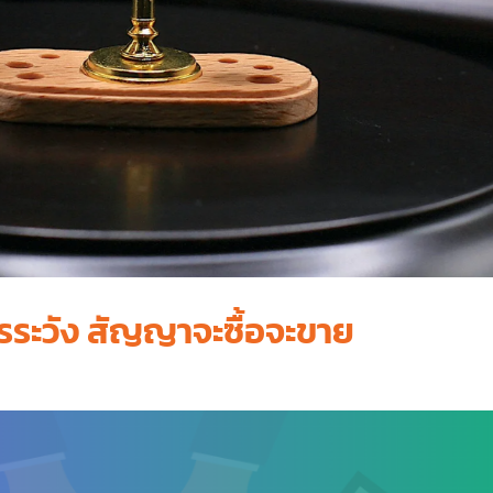
รระวัง สัญญาจะซื้อจะขาย